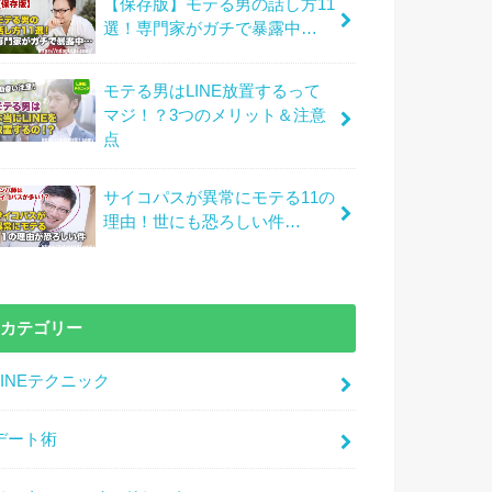
【保存版】モテる男の話し方11
選！専門家がガチで暴露中…
モテる男はLINE放置するって
マジ！？3つのメリット＆注意
点
サイコパスが異常にモテる11の
理由！世にも恐ろしい件…
カテゴリー
LINEテクニック
デート術