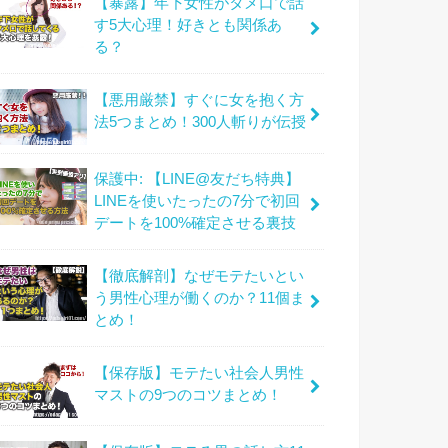
【暴露】年下女性がタメ口で話
す5大心理！好きとも関係あ
る？
【悪用厳禁】すぐに女を抱く方
法5つまとめ！300人斬りが伝授
保護中: 【LINE@友だち特典】
LINEを使いたったの7分で初回
デートを100%確定させる裏技
【徹底解剖】なぜモテたいとい
う男性心理が働くのか？11個ま
とめ！
【保存版】モテたい社会人男性
マストの9つのコツまとめ！