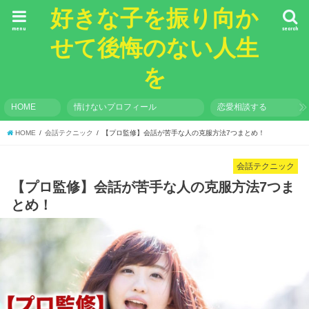
好きな子を振り向か
menu
search
せて後悔のない人生
を
HOME
情けないプロフィール
恋愛相談する
HOME
会話テクニック
【プロ監修】会話が苦手な人の克服方法7つまとめ！
会話テクニック
【プロ監修】会話が苦手な人の克服方法7つま
とめ！