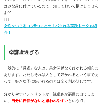
はみな身に付けているので、知っておいて損はしません
よ^^
↓↓↓
女性をいじるコツ5つまとめ！パクれる実践トークも紹
介！
②謙虚過ぎる
一般的に『謙虚』な人は、男女関係なく好かれる傾向に
あります。ただしそれは人として好かれるという事であ
って、好きな子に好かれるのとは全く別の話しです。
分かりやすいデメリットが、謙虚さが裏目に出てしま
い、
という点。
自分に自信がないと思われやすい