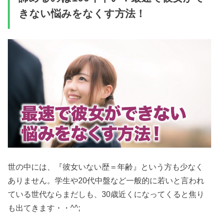
きない悩みをなくす方法！
世の中には、『彼女いない歴＝年齢』という方も少なく
ありません。学生や20代中盤など一般的に若いと言われ
ている世代ならまだしも、30歳近くになってくると焦り
も出てきます・・^^;