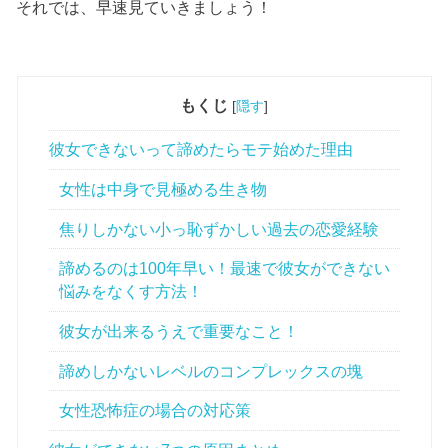
それでは、早速見ていきましょう！
もくじ
[
隠す
]
彼女できないって諦めたらモテ始めた理由
女性は中身で見極める生き物
焦りしかない小っ恥ずかしい過去の恋愛経験
諦めるのは100年早い！最速で彼女ができない
悩みをなくす方法！
彼女が出来るうえで重要なこと！
諦めしかないレベルのコンプレックスの塊
女性恐怖症の場合の対応策