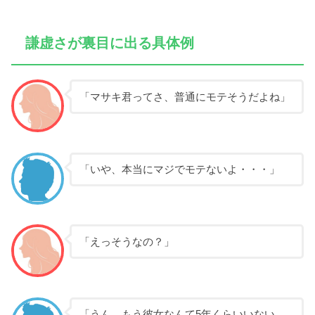
謙虚さが裏目に出る具体例
「マサキ君ってさ、普通にモテそうだよね」
「いや、本当にマジでモテないよ・・・」
「えっそうなの？」
「うん、もう彼女なんて5年くらいいない