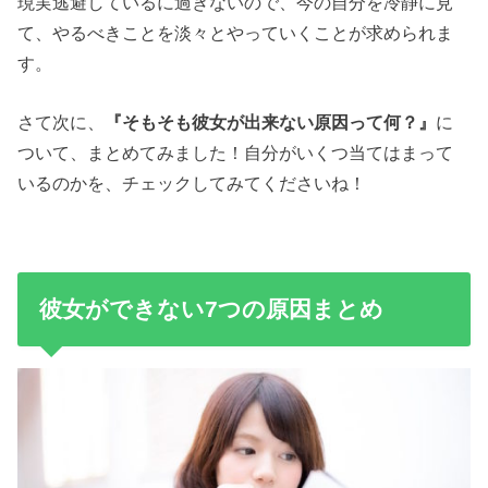
現実逃避しているに過ぎないので、今の自分を冷静に見
て、やるべきことを淡々とやっていくことが求められま
す。
さて次に、
『そもそも彼女が出来ない原因って何？』
に
ついて、まとめてみました！自分がいくつ当てはまって
いるのかを、チェックしてみてくださいね！
彼女ができない7つの原因まとめ