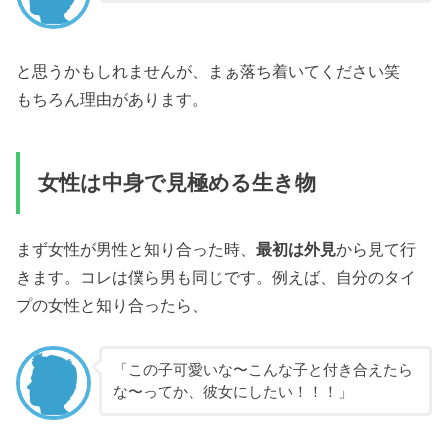
と思うかもしれませんが、まぁ落ち着いてください笑
もちろん理由があります。
女性は中身で見極める生き物
まず女性が男性と知り合った時、
最初は外見
から見て行
きます。コレは僕ら男も同じです。例えば、自分のタイ
プの女性と知り合ったら、
「この子可愛いな〜こんな子と付き合えたら
な〜ってか、彼女にしたい！！！」