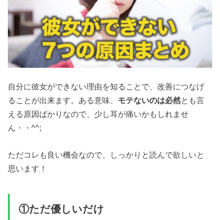
自分に彼女ができない理由を知ることで、改善につなげ
ることが出来ます。ある意味、
モテないのは必然
とも言
える原因ばかりなので、少し耳が痛いかもしれませ
ん・・^^;
ただコレも良い機会なので、しっかりと読んで欲しいと
思います！
①ただ優しいだけ