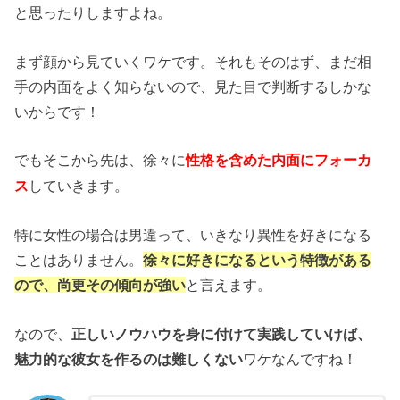
と思ったりしますよね。
まず顔から見ていくワケです。それもそのはず、まだ相
手の内面をよく知らないので、見た目で判断するしかな
いからです！
でもそこから先は、徐々に
性格を含めた内面にフォーカ
していきます。
ス
特に女性の場合は男違って、いきなり異性を好きになる
ことはありません。
徐々に好きになるという特徴がある
ので、尚更その傾向が強い
と言えます。
なので、
正しいノウハウを身に付けて実践していけば、
魅力的な彼女を作るのは難しくない
ワケなんですね！