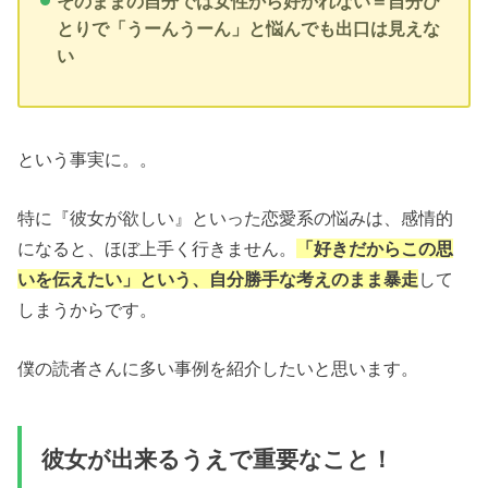
そのままの自分では女性から好かれない＝自分ひ
とりで「うーんうーん」と悩んでも出口は見えな
い
という事実に。。
特に『彼女が欲しい』といった恋愛系の悩みは、感情的
になると、ほぼ上手く行きません。
「好きだからこの思
いを伝えたい」という、自分勝手な考えのまま暴走
して
しまうからです。
僕の読者さんに多い事例を紹介したいと思います。
彼女が出来るうえで重要なこと！