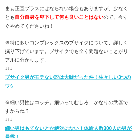
まぁ正直プラスにはならない場合もありますが、少なく
とも
ので、今す
自分自身を卑下して何も良いことはない
ぐやめてくださいね！
※特に多いコンプレックスのブサイクについて、詳しく
掘り下げています。ブサイクでも全く問題ないことがリ
アルに分かります。
↓↓↓
ブサイク男がモテない説は大嘘だった件！生々しい3つの
ワケ
※細い男性はコッチ。細いってむしろ、かなりの武器で
すからね？
↓↓↓
細い男はもてないとか絶対にない！体験人数300人の男が
暴露！