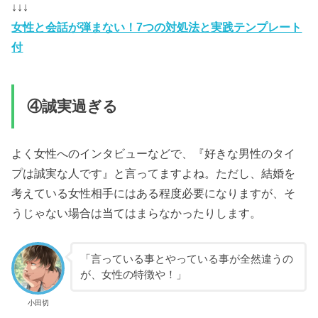
↓↓↓
女性と会話が弾まない！7つの対処法と実践テンプレート
付
④誠実過ぎる
よく女性へのインタビューなどで、『好きな男性のタイ
プは誠実な人です』と言ってますよね。ただし、結婚を
考えている女性相手にはある程度必要になりますが、そ
うじゃない場合は当てはまらなかったりします。
「言っている事とやっている事が全然違うの
が、女性の特徴や！」
小田切