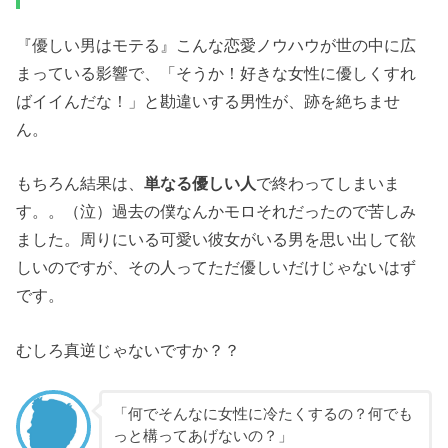
『優しい男はモテる』こんな恋愛ノウハウが世の中に広
まっている影響で、「そうか！好きな女性に優しくすれ
ばイイんだな！」と勘違いする男性が、跡を絶ちませ
ん。
もちろん結果は、
単なる優しい人
で終わってしまいま
す。。（泣）過去の僕なんかモロそれだったので苦しみ
ました。周りにいる可愛い彼女がいる男を思い出して欲
しいのですが、その人ってただ優しいだけじゃないはず
です。
むしろ真逆じゃないですか？？
「何でそんなに女性に冷たくするの？何でも
っと構ってあげないの？」