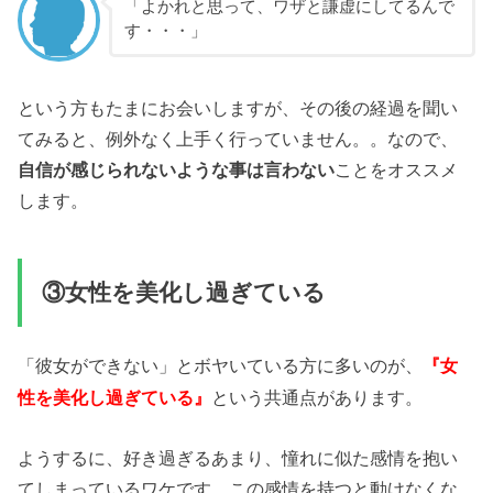
「よかれと思って、ワザと謙虚にしてるんで
す・・・」
という方もたまにお会いしますが、その後の経過を聞い
てみると、例外なく上手く行っていません。。なので、
自信が感じられないような事は言わない
ことをオススメ
します。
③女性を美化し過ぎている
「彼女ができない」とボヤいている方に多いのが、
『女
という共通点があります。
性を美化し過ぎている』
ようするに、好き過ぎるあまり、憧れに似た感情を抱い
てしまっているワケです。この感情を持つと動けなくな