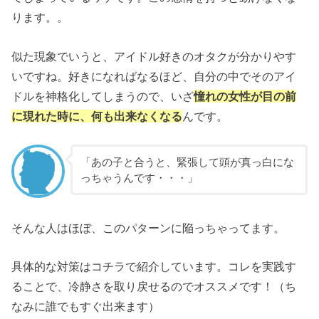
ります。。
似た現象でいうと、アイドル好きのオタクが分かりやす
いですね。好きになればなるほど、自分の中でそのアイ
ドルを神格化してしまうので、いざ
憧れの女性が目の前
に現れた時に、何も出来なくなる
んです。
「あの子と合うと、緊張して頭が真っ白にな
っちゃうんです・・・」
そんな人はほぼ、このパターンに陥っちゃってます。
具体的な対策はコチラで紹介しています。コレを実践す
ることで、冷静さを取り戻せるのでオススメです！（ち
なみに誰でもすぐ出来ます）