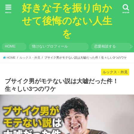
好きな子を振り向か
menu
search
せて後悔のない人生
を
HOME
情けないプロフィール
恋愛相談する
HOME
ルックス・外見
ブサイク男がモテない説は大嘘だった件！生々しい3つのワケ
ルックス・外見
ブサイク男がモテない説は大嘘だった件！
生々しい3つのワケ